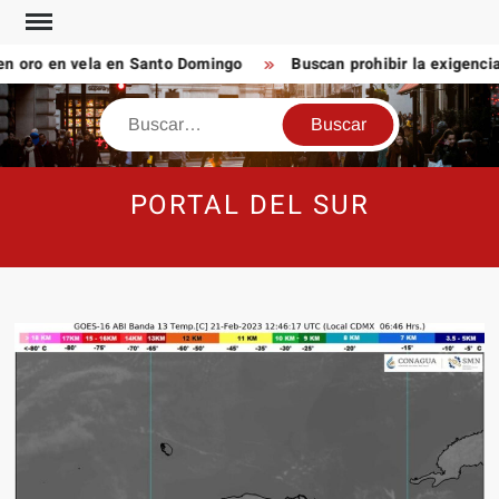
Saltar
al
 oro en vela en Santo Domingo
Buscan prohibir la exigencia
contenido
Buscar
PORTAL DEL SUR