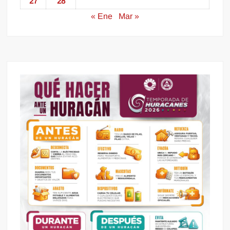
27
28
« Ene
Mar »