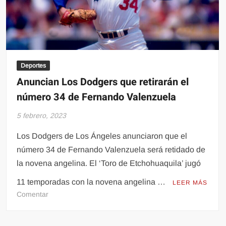
mundo
Deportes
Anuncian Los Dodgers que retirarán el
número 34 de Fernando Valenzuela
5 febrero, 2023
Los Dodgers de Los Ángeles anunciaron que el
número 34 de Fernando Valenzuela será retidado de
la novena angelina. El ‘Toro de Etchohuaquila’ jugó
11 temporadas con la novena angelina …
LEER MÁS
en
Comentar
Anuncian
Los