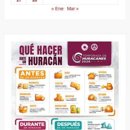
« Ene
Mar »