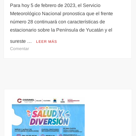
Para hoy 5 de febrero de 2023, el Servicio
Meteorológico Nacional pronostica que el frente
número 28 continuará con características de
estacionario sobre la Península de Yucatán y el
sureste …
LEER MÁS
en
Comentar
Pronostica
SMN
lluvias
con
chubascos
para
Quintana
Roo