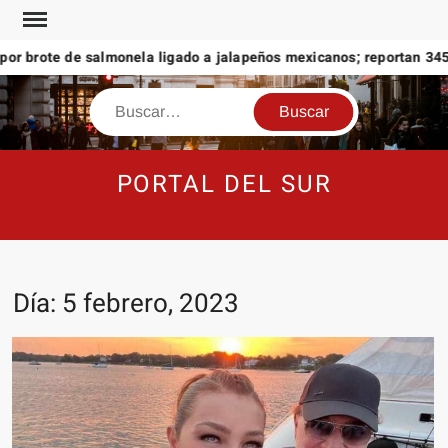
Saltar
al
r brote de salmonela ligado a jalapeños mexicanos; reportan 345 c
contenido
Buscar
PORTAL DEL SUR
Día:
5 febrero, 2023