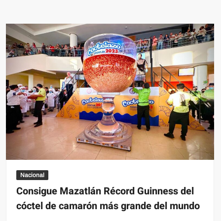
y
Tommy
Mottola
estarían
separados
Nacional
Consigue Mazatlán Récord Guinness del
cóctel de camarón más grande del mundo