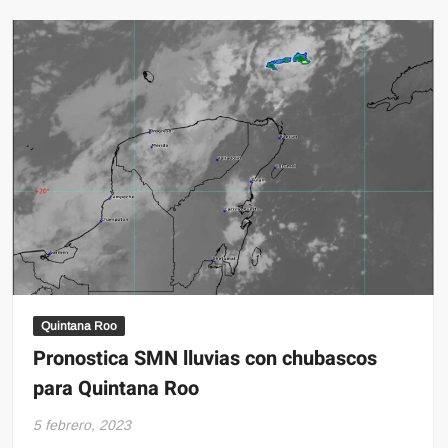
Dodgers
que
retirarán
el
número
34
de
Fernando
Valenzuela
Quintana Roo
Pronostica SMN lluvias con chubascos
para Quintana Roo
5 febrero, 2023