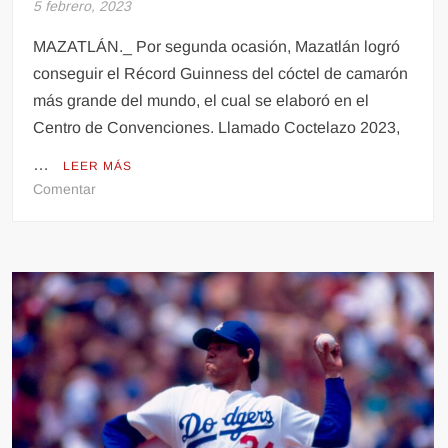
5 febrero, 2023
MAZATLÁN._ Por segunda ocasión, Mazatlán logró
conseguir el Récord Guinness del cóctel de camarón
más grande del mundo, el cual se elaboró en el
Centro de Convenciones. Llamado Coctelazo 2023,
…
LEER MÁS
en
Comentar
Consigue
Mazatlán
Récord
Guinness
del
cóctel
de
camarón
más
grande
del