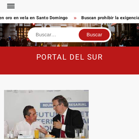
Saltar
al
 oro en vela en Santo Domingo
Buscan prohibir la exigencia
contenido
Buscar
PORTAL DEL SUR