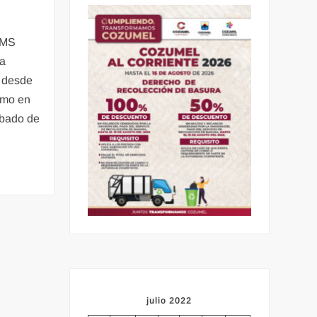
OMS
ra
o desde
smo en
ábado de
julio 2022