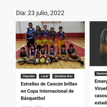
Día:
23 julio, 2022
Naciona
Deportes
Local
Quintana Roo
Emerg
Estrellas de Cancún brillan
Virue
en Copa Internacional de
casos
Básquetbol
estad