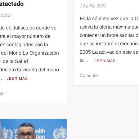
etectado
23 julio, 2022
, 2022
Es la séptima vez que la 
activa la alerta máxima pa
do de Jalisco es donde se
contener un brote sanitari
tra el mayor número de
que se instauró el mecani
es contagiados con la
2005 La activación este s
a del Mono La Organización
la …
l de la Salud
LEER MÁS
eclaró la viruela del mono
en
Comentar
 …
LEER MÁS
Qué
es
en
ar
y
Emergencia
qué
mundial
consecuencias
por
tiene
Viruela
una
del
emergencia
Mono: