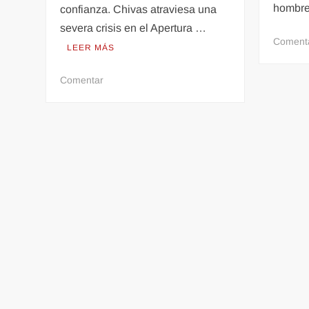
hombr
confianza. Chivas atraviesa una
severa crisis en el Apertura …
Coment
LEER MÁS
en
Comentar
Amistoso
internacional:
Chivas
vs.
Juventus
goles,
resumen,
polémicas
y
goles