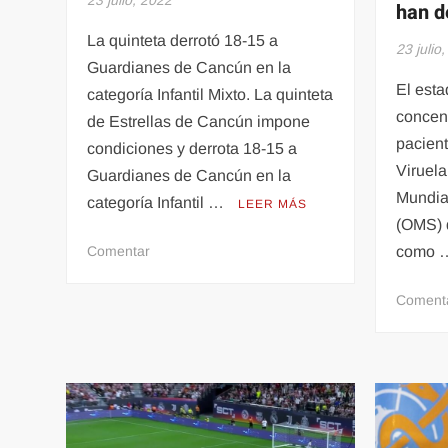
23 julio, 2022
han d
La quinteta derrotó 18-15 a
23 julio
Guardianes de Cancún en la
El esta
categoría Infantil Mixto. La quinteta
concen
de Estrellas de Cancún impone
pacient
condiciones y derrota 18-15 a
Viruel
Guardianes de Cancún en la
Mundia
categoría Infantil …
LEER MÁS
(OMS) d
en
Comentar
como
Estrellas
de
Coment
Cancún
brillan
en
Copa
Internacional
de