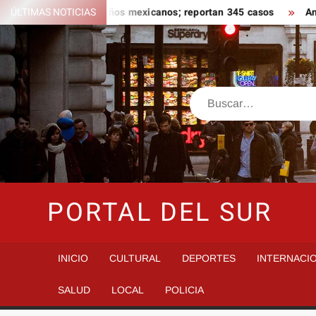
Saltar
la ligado a jalapeños mexicanos; reportan 345 casos
ÚLTIMAS NOTICIAS
Anoche 
al
contenido
Buscar
PORTAL DEL SUR
INICIO
CULTURAL
DEPORTES
INTERNACI
SALUD
LOCAL
POLICIA