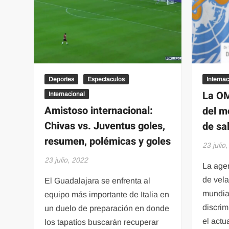
Básquetbol
Deportes
Espectaculos
Internac
La OM
Internacional
Amistoso internacional:
del m
Chivas vs. Juventus goles,
de sa
resumen, polémicas y goles
23 julio
23 julio, 2022
La age
de vela
El Guadalajara se enfrenta al
mundial
equipo más importante de Italia en
discrim
un duelo de preparación en donde
el actu
los tapatíos buscarán recuperar