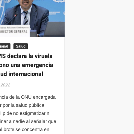
sanitaria
con
internacional
52
casos
en
México,
los
estados
ional
Salud
en
S declara la viruela
alerta
ono una emergencia
donde
lud internacional
se
han
, 2022
detectado
ncia de la ONU encargada
r por la salud pública
 pide no estigmatizar ni
inar a nadie al señalar que
al brote se concentra en