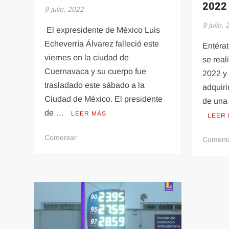
2022
9 julio, 2022
9 julio,
El expresidente de México Luis
Echeverría Álvarez falleció este
Entérat
viernes en la ciudad de
se real
Cuernavaca y su cuerpo fue
2022 y
trasladado este sábado a la
adquiri
Ciudad de México. El presidente
de una
de …
LEER MÁS
LEER
en
Comentar
Coment
Fallece
el
expresidente
de
México
Luis
Echeverría