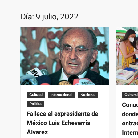
Día:
9 julio, 2022
Cultural
Internacional
Nacional
Cultural
Conoc
Politica
Fallece el expresidente de
dónde
México Luis Echeverría
entra
Álvarez
Inter