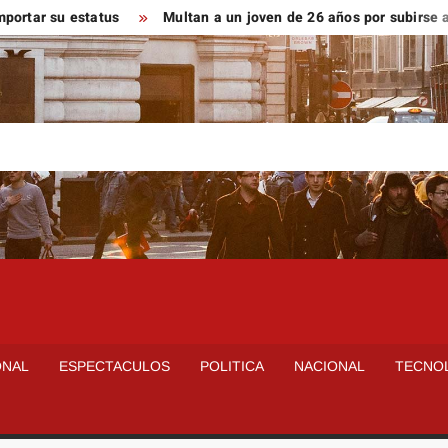
r su estatus
Multan a un joven de 26 años por subirse al tej
ONAL
ESPECTACULOS
POLITICA
NACIONAL
TECNO