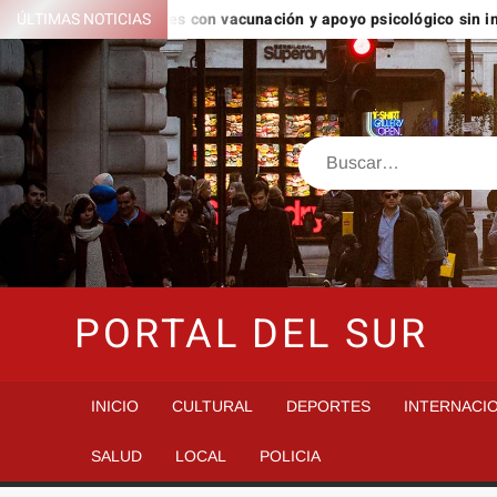
Saltar
alud para migrantes con vacunación y apoyo psicológico sin importa
ÚLTIMAS NOTICIAS
al
contenido
Buscar
PORTAL DEL SUR
INICIO
CULTURAL
DEPORTES
INTERNACI
SALUD
LOCAL
POLICIA