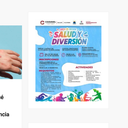
ué
ncia