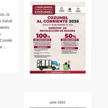
os, la
a Salud
nterés
o
 Comité
ar …
julio 2022