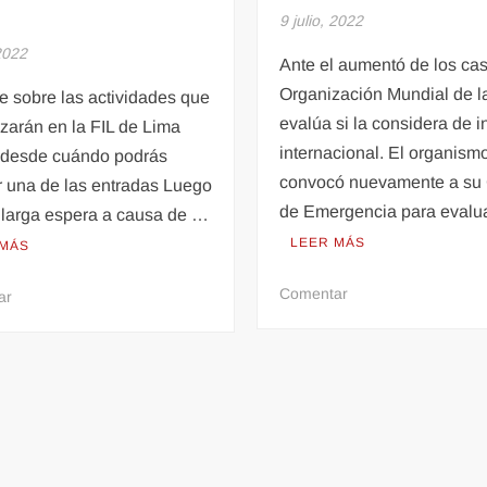
9 julio, 2022
 2022
Ante el aumentó de los cas
Organización Mundial de l
e sobre las actividades que
evalúa si la considera de i
izarán en la FIL de Lima
internacional. El organism
 desde cuándo podrás
convocó nuevamente a su
r una de las entradas Luego
de Emergencia para evalu
 larga espera a causa de …
LEER MÁS
 MÁS
en
Comentar
en
ar
Viruela
Conoce
del
cómo,
mono:
cuándo
¿qué
y
significa
dónde
que
comprar
se
las