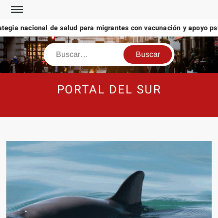
Saltar
al
egia nacional de salud para migrantes con vacunación y apoyo psico
contenido
Buscar
PORTAL DEL SUR