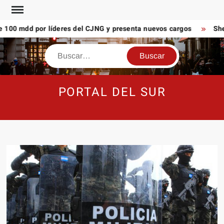
Saltar
al
100 mdd por líderes del CJNG y presenta nuevos cargos
Shei
contenido
Buscar
PORTAL DEL SUR