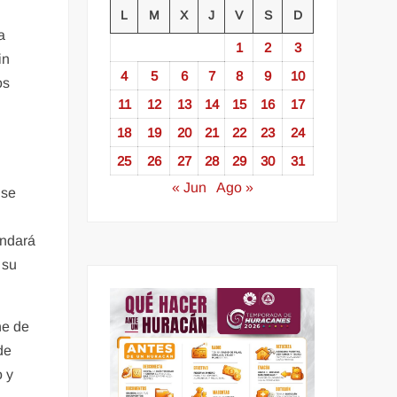
L
M
X
J
V
S
D
a
1
2
3
in
4
5
6
7
8
9
10
os
11
12
13
14
15
16
17
18
19
20
21
22
23
24
25
26
27
28
29
30
31
« Jun
Ago »
 se
indará
 su
ne de
de
o y