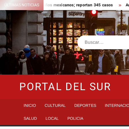
Saltar
a ligado a jalapeños mexicanos; reportan 345 casos
ÚLTIMAS NOTICIAS
Anoche s
al
contenido
Buscar
PORTAL DEL SUR
INICIO
CULTURAL
DEPORTES
INTERNACI
SALUD
LOCAL
POLICIA