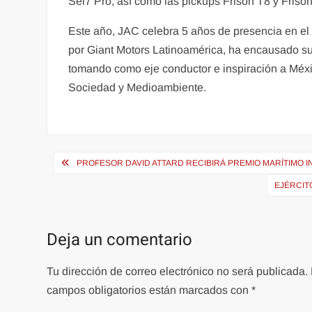
Sei7 Pro, así como las pickups Frison T8 y Friso
Este año, JAC celebra 5 años de presencia en el t
por Giant Motors Latinoamérica, ha encausado su
tomando como eje conductor e inspiración a Méxic
Sociedad y Medioambiente.
Navegación
PROFESOR DAVID ATTARD RECIBIRÁ PREMIO MARÍTIMO I
de
EJÉRCIT
entradas
Deja un comentario
Tu dirección de correo electrónico no será publicada.
campos obligatorios están marcados con
*