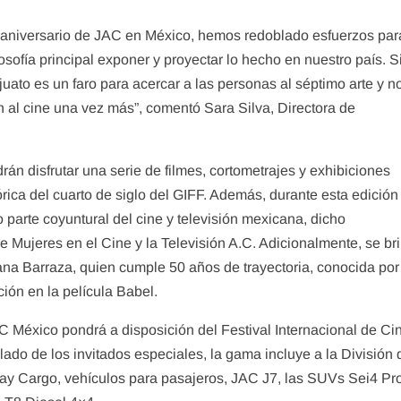
o aniversario de JAC en México, hemos redoblado esfuerzos par
sofía principal exponer y proyectar lo hecho en nuestro país. S
uato es un faro para acercar a las personas al séptimo arte y n
ón al cine una vez más”, comentó Sara Silva, Directora de
drán disfrutar una serie de filmes, cortometrajes y exhibiciones
rica del cuarto de siglo del GIFF. Además, durante esta edición
 parte coyuntural del cine y televisión mexicana, dicho
e Mujeres en el Cine y la Televisión A.C. Adicionalmente, se br
ana Barraza, quien cumple 50 años de trayectoria, conocida por
ión en la película Babel.
C México pondrá a disposición del Festival Internacional de Ci
slado de los invitados especiales, la gama incluye a la División 
ay Cargo, vehículos para pasajeros, JAC J7, las SUVs Sei4 Pr