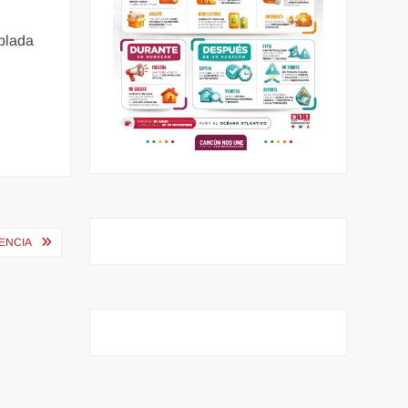
mblada
ENCIA