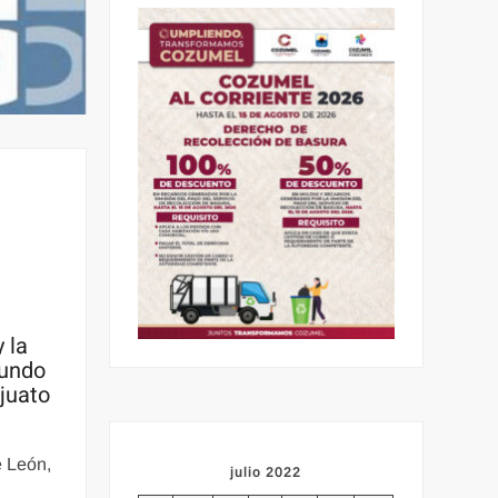
 la
gundo
ajuato
e León,
julio 2022