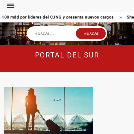
Saltar
al
100 mdd por líderes del CJNG y presenta nuevos cargos
Shei
contenido
Buscar
PORTAL DEL SUR