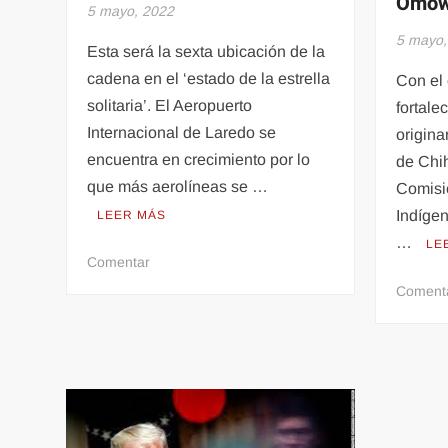
Omow
5 mayo, 2022
5 mayo,
Esta será la sexta ubicación de la
cadena en el ‘estado de la estrella
Con el 
solitaria’. El Aeropuerto
fortale
Internacional de Laredo se
origina
encuentra en crecimiento por lo
de Chih
que más aerolíneas se …
Comisi
Indígen
LEER MÁS
…
LE
en
Comentar
Aeropuerto
Coment
Internacional
de
Laredo
tendrá
nuevo
‘huésped’:
Million