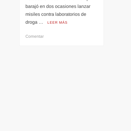
barajó en dos ocasiones lanzar
misiles contra laboratorios de
droga …
LEER MÁS
en
Comentar
Donald
Trump
planteó
lanzar
misiles
a
México
para
destruir
los
laboratorios
de
droga