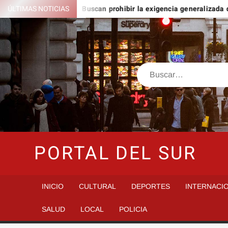
Saltar
nto Domingo
ÚLTIMAS NOTICIAS
Buscan prohibir la exigencia generalizada de a
al
contenido
Buscar
PORTAL DEL SUR
INICIO
CULTURAL
DEPORTES
INTERNACI
SALUD
LOCAL
POLICIA