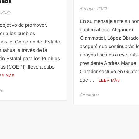
aba
5 mayo, 2022
 2022
En su mensaje ante su ho
objetivo de promover,
guatemalteco, Alejandro
cer a los pueblos
Giammattei, López Obrado
rios, el Gobierno del Estado
aseguró que continuarán l
uahua, a través de la
apoyos fiscales a ese país.
ón Estatal para los Pueblos
presidente Andrés Manuel
as (COEPI), llevó a cabo
Obrador sostuvo en Guate
ER MÁS
que …
LEER MÁS
en
ar
en
Comentar
Arranca
Sólo
primera
con
edición
cooperación
del
internacional
festival
se
internacional
podrá