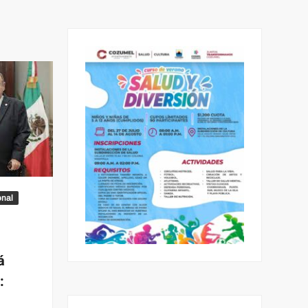
onal
á
: