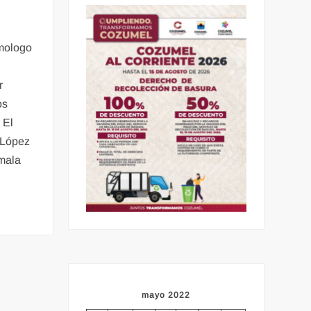
mologo
r
os
 El
 López
mala
mayo 2022