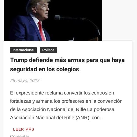
necesarias
para
empresas
mexicanas
Internacional
Politica
Trump defiende más armas para que haya
seguridad en los colegios
28 mayo, 2022
El expresidente reclama convertir los centros en
fortalezas y armar a los profesores en la convención
de la Asociación Nacional del Rifle La poderosa
Asociación Nacional del Rifle (ANR), con …
LEER MÁS
en
Comentar