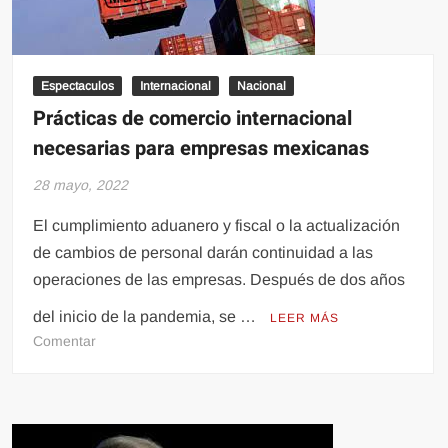
Espectaculos
Internacional
Nacional
Prácticas de comercio internacional
necesarias para empresas mexicanas
28 mayo, 2022
El cumplimiento aduanero y fiscal o la actualización
de cambios de personal darán continuidad a las
operaciones de las empresas. Después de dos años
del inicio de la pandemia, se …
LEER MÁS
en
Comentar
Prácticas
de
comercio
internacional