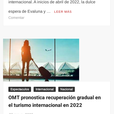
internacional. A inicios de abril de 2022, la dulce
espera de Evaluna y …
LEER MÁS
en
Comentar
Índigo
se
estrenó
como
viajera:
tuvo
su
primer
vuelo
internacional
antes
de
Espectaculos
Internacional
Nacional
cumplir
OMT pronostica recuperación gradual en
2
el turismo internacional en 2022
meses