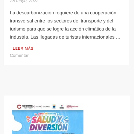
28 mayo, 2022
La descarbonización requiere de una cooperación
transversal entre los sectores del transporte y del
turismo para que se logre la acción climática de la
industria. Las llegadas de turistas internacionales …
LEER MÁS
en
Comentar
OMT
pronostica
recuperación
gradual
en
el
turismo
internacional
en
2022