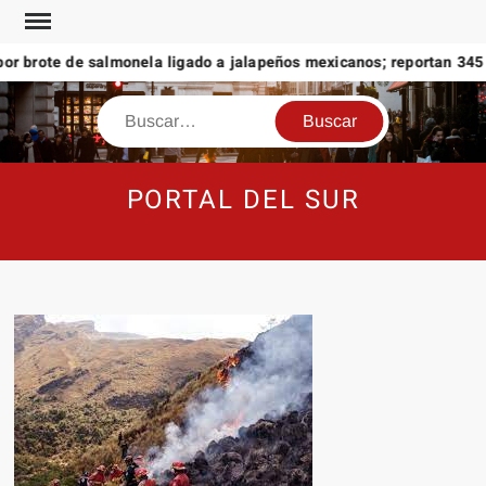
Saltar
al
r brote de salmonela ligado a jalapeños mexicanos; reportan 345 c
contenido
Buscar
PORTAL DEL SUR