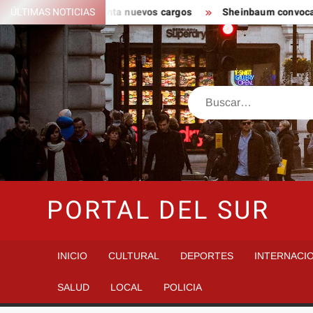
Saltar
del CJNG y presenta nuevos cargos
ÚLTIMAS NOTICIAS
Sheinbaum convoca a Jorn
al
contenido
Buscar
PORTAL DEL SUR
INICIO
CULTURAL
DEPORTES
INTERNACI
SALUD
LOCAL
POLICIA