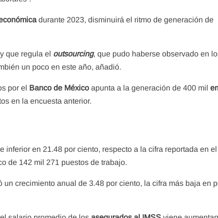
 económica
durante 2023, disminuirá el ritmo de generación de
ey que regula el
outsourcing
, que pudo haberse observado en lo
ambién un poco en este año, añadió.
os por el
Banco de México
apunta a la generación de 400 mil
e
stos en la encuesta anterior.
 inferior en 21.48 por ciento, respecto a la cifra reportada en 
co de 142 mil 271 puestos de trabajo.
 un crecimiento anual de 3.48 por ciento, la cifra más baja en 
l salario promedio de los
asegurados al IMSS
viene aumentan