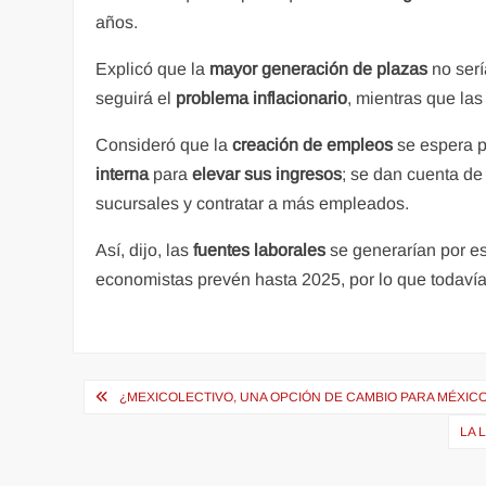
años.
Explicó que la
mayor generación de plazas
no serí
seguirá el
problema inflacionario
, mientras que la
Consideró que la
creación de empleos
se espera p
interna
para
elevar sus ingresos
; se dan cuenta de
sucursales y contratar a más empleados.
Así, dijo, las
fuentes laborales
se generarían por es
economistas prevén hasta 2025, por lo que todaví
Navegación
¿MEXICOLECTIVO, UNA OPCIÓN DE CAMBIO PARA MÉXIC
de
LA 
entradas