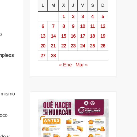
L
M
X
J
V
S
D
1
2
3
4
5
6
7
8
9
10
11
12
s
13
14
15
16
17
18
19
20
21
22
23
24
25
26
mpleos
27
28
« Ene
Mar »
el mismo
poco
do y