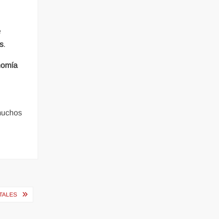
e
s
.
nomía
 muchos
ITALES