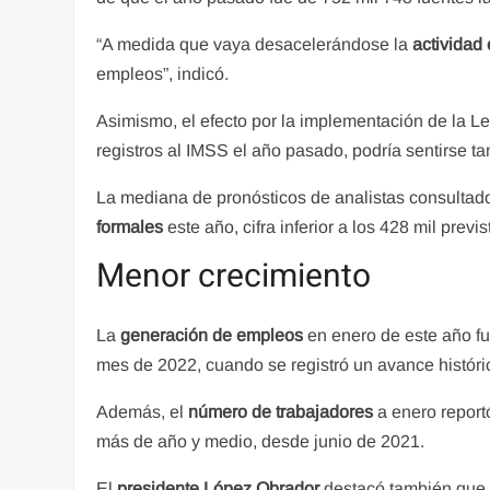
“A medida que vaya desacelerándose la
actividad
empleos”, indicó.
Asimismo, el efecto por la implementación de la L
registros al IMSS el año pasado, podría sentirse t
La mediana de pronósticos de analistas consultad
formales
este año, cifra inferior a los 428 mil previ
Menor crecimiento
La
generación de empleos
en enero de este año fue
mes de 2022, cuando se registró un avance históri
Además, el
número de trabajadores
a enero reportó
más de año y medio, desde junio de 2021.
El
presidente López Obrador
destacó también que e