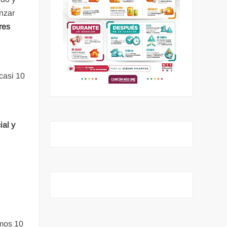
nzar
res
 casi 10
ial y
imos 10