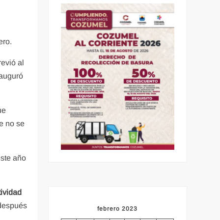
ero.
evió al
 auguró
ue
ue no se
este año
tividad
 después
febrero 2023