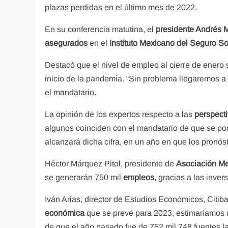
plazas perdidas en el último mes de 2022.
En su conferencia matutina, el
presidente Andrés
asegurados
en el
Instituto Mexicano del Seguro So
Destacó que el nivel de empleo al cierre de enero 
inicio de la pandemia. “Sin problema llegaremos a
el mandatario.
La opinión de los expertos respecto a las
perspect
algunos coinciden con el mandatario de que se po
alcanzará dicha cifra, en un año en que los pronó
Héctor Márquez Pitol, presidente de
Asociación M
se generarán 750 mil
empleos,
gracias a las invers
Iván Arias, director de Estudios Económicos, Citib
económica
que se prevé para 2023, estimaríamos
de que el año pasado fue de 752 mil 748 fuentes la