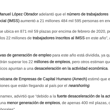
 Manuel López Obrador
adelantó que el
número de trabajadores
cial (IMSS)
aumentó a 21 millones 484 mil 595 personas en en
se ubica en 871 mil 59 plazas por encima de febrero de 2020, pr
 los 22 millones de
trabajadores inscritos al IMSS
en este año”,
ivas de generación de empleo
para este año está dividida, ya q
drán superar los 22
millones de empleos
, pero otros estiman q
sticos apuntan a una
desaceleración en la actividad económica
.
exicana de Empresas de Capital Humano (Amech)
estimó que 
iones que están llegando al país por el
nearshoring
.
anamex, advirtió que “debido a la
fuerte desaceleración de la ac
 una
menor generación de empleos
, de apenas 400 mil plazas,
borales”.