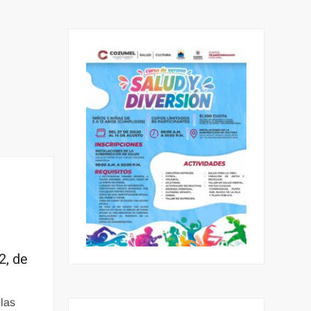
2, de
 las