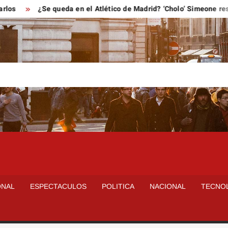
¿Se queda en el Atlético de Madrid? ‘Cholo’ Simeone responde
ONAL
ESPECTACULOS
POLITICA
NACIONAL
TECNO