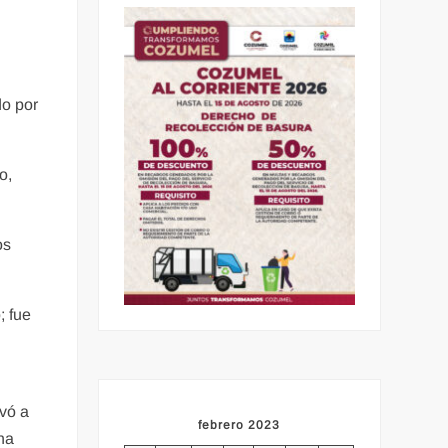
do por
o,
os
; fue
evó a
febrero 2023
na