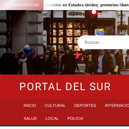
Saltar
res de migrantes detenidos en Estados Unidos; prometen liberarlos
ÚLTIMAS NOTICIAS
al
contenido
Buscar
PORTAL DEL SUR
INICIO
CULTURAL
DEPORTES
INTERNACI
SALUD
LOCAL
POLICIA