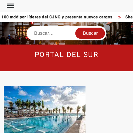
Saltar
al
00 mdd por líderes del CJNG y presenta nuevos cargos
Shein
contenido
Buscar
PORTAL DEL SUR