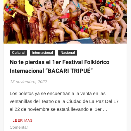
Cultural
Internacional
Nacional
No te pierdas el 1er Festival Folklórico
Internacional “BACARI TRIPUÉ”
13 noviembre, 2022
Los boletos ya se encuentran a la venta en las
ventanillas del Teatro de la Ciudad de La Paz Del 17
al 22 de noviembre se estará llevando el 1er …
LEER MÁS
en
Comentar