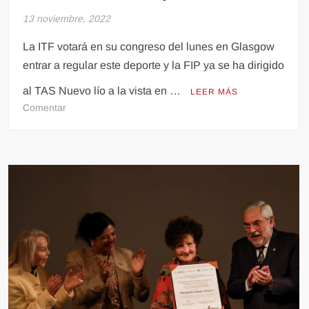
13 noviembre, 2022
La ITF votará en su congreso del lunes en Glasgow
entrar a regular este deporte y la FIP ya se ha dirigido
al TAS Nuevo lío a la vista en …
LEER MÁS
en
Comentar
La
FIP
carga
contra
la
Federación
Internacional
de
Tenis
por
intromisión