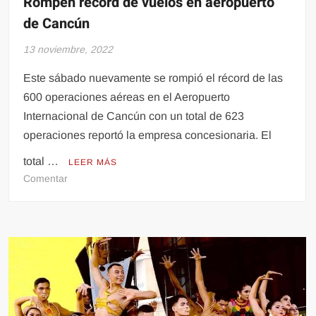
Rompen récord de vuelos en aeropuerto
de Cancún
13 noviembre, 2022
Este sábado nuevamente se rompió el récord de las
600 operaciones aéreas en el Aeropuerto
Internacional de Cancún con un total de 623
operaciones reportó la empresa concesionaria. El
total …
LEER MÁS
en
Comentar
Rompen
récord
de
vuelos
en
aeropuerto
de
Cancún