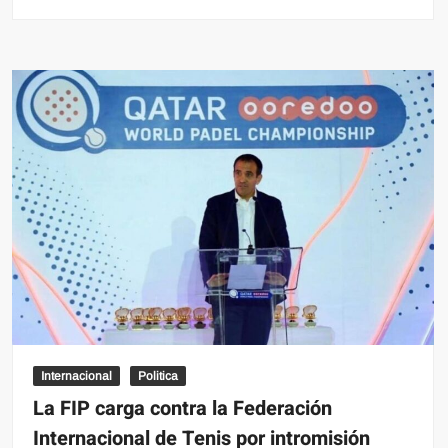
No
te
pierdas
el
1er
Festival
Folklórico
Internacional
“BACARI
TRIPUÉ”
Internacional
Politica
La FIP carga contra la Federación
Internacional de Tenis por intromisión