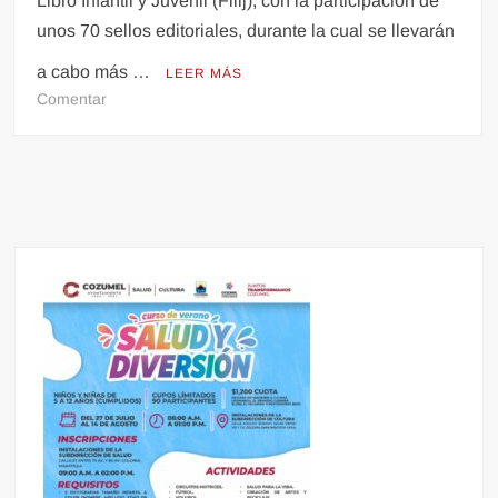
Libro Infantil y Juvenil (Filij), con la participación de
unos 70 sellos editoriales, durante la cual se llevarán
a cabo más …
LEER MÁS
en
Comentar
Inauguran
la
40
Feria
Internacional
del
Libro
Infantil
y
Juvenil