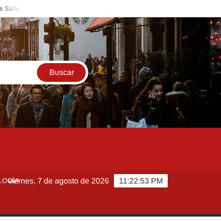
 descarta brote activo de ciclosporiasis en México y pide tranquili
LOGÍA
viernes, 7 de agosto de 2026
11:22:53 PM