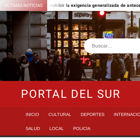
Saltar
ngo
ÚLTIMAS NOTICIAS
Buscan prohibir la exigencia generalizada de antecedent
al
contenido
Buscar
PORTAL DEL SUR
INICIO
CULTURAL
DEPORTES
INTERNACI
SALUD
LOCAL
POLICIA