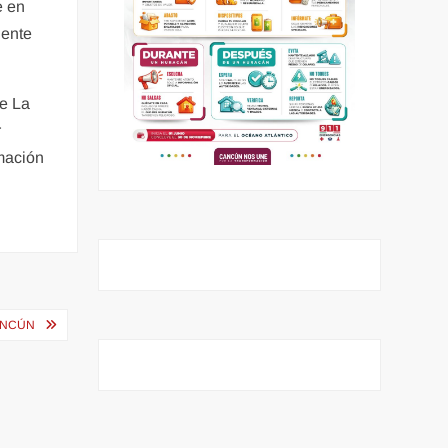
e en
iente
de La
r
mación
ANCÚN