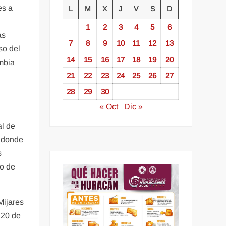
es a
L
M
X
J
V
S
D
1
2
3
4
5
6
as
7
8
9
10
11
12
13
so del
14
15
16
17
18
19
20
mbia
21
22
23
24
25
26
27
28
29
30
« Oct
Dic »
al de
n donde
s
co de
Mijares
 20 de