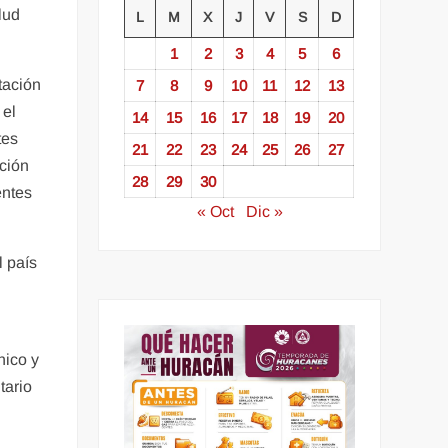
lud
L
M
X
J
V
S
D
1
2
3
4
5
6
tación
7
8
9
10
11
12
13
 el
14
15
16
17
18
19
20
tes
21
22
23
24
25
26
27
ación
28
29
30
entes
« Oct
Dic »
l país
nico y
tario