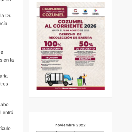
a Dr.
cía,
de
s en la
aría
tres
 cabo
l entró
noviembre 2022
tículo