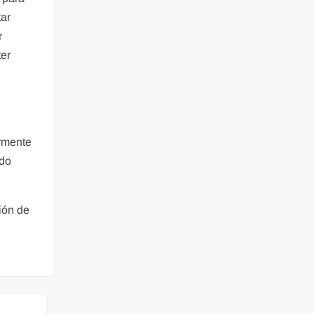
tar
r
ter
ormente
odo
ión de