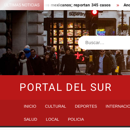
Saltar
 ligado a jalapeños mexicanos; reportan 345 casos
ÚLTIMAS NOTICIAS
Anoche se
al
contenido
Buscar
PORTAL DEL SUR
INICIO
CULTURAL
DEPORTES
INTERNACI
SALUD
LOCAL
POLICIA