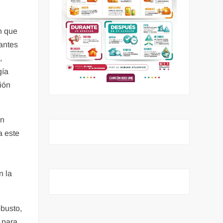
n que
tantes
,
gía
ión
ón
a este
n la
obusto,
 para