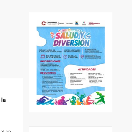
 la
nal en