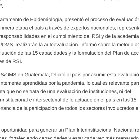
”.
epartamento de Epidemiología, presentó el proceso de evaluació
rimera etapa el país a través de expertos nacionales, represen
 responsabilidades en el cumplimiento del RSI y de la academia
/OMS, realizarán la autoevaluación. Informó sobre la metodolo
aluación de las 15 capacidades y la formulación del Plan de acc
es de RSI.
S/OMS en Guatemala, felicitó al país por asumir esta evaluaci
ntemente aprendidas por la pandemia, lo cual es relevante par
ta que no se trata de una evaluación de instituciones, ni del
titucional e intersectorial de lo actuado en el país en las 15
tancia de la participación de todos los sectores involucrados e
an oportunidad para generar un Plan Interinstitucional Nacional r
has, fortaleciendo capacidades y estar cada vez más preparado