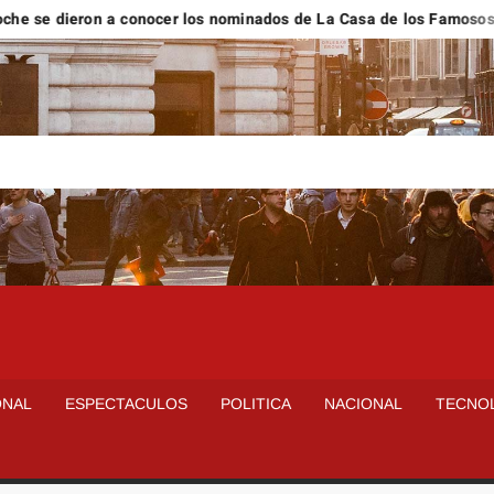
 dieron a conocer los nominados de La Casa de los Famosos Méxic
ONAL
ESPECTACULOS
POLITICA
NACIONAL
TECNO