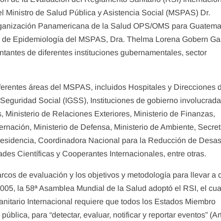
el Ministro de Salud Pública y Asistencia Social (MSPAS) Dr.
rganización Panamericana de la Salud OPS/OMS para Guatemal
to de Epidemiología del MSPAS, Dra. Thelma Lorena Gobern Gar
ntantes de diferentes instituciones gubernamentales, sector
iferentes áreas del MSPAS, incluidos Hospitales y Direcciones 
Seguridad Social (IGSS), Instituciones de gobierno involucrada
, Ministerio de Relaciones Exteriores, Ministerio de Finanzas,
rnación, Ministerio de Defensa, Ministerio de Ambiente, Secret
residencia, Coordinadora Nacional para la Reducción de Desas
es Científicas y Cooperantes Internacionales, entre otras.
rcos de evaluación y los objetivos y metodología para llevar a
005, la 58ª Asamblea Mundial de la Salud adoptó el RSI, el cua
anitario Internacional requiere que todos los Estados Miembro
blica, para “detectar, evaluar, notificar y reportar eventos” (Ar