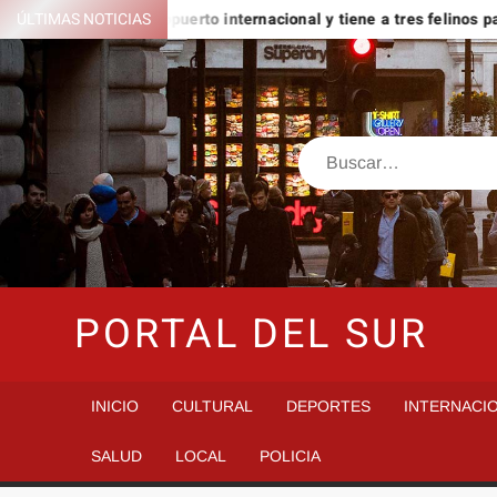
Saltar
 está en un aeropuerto internacional y tiene a tres felinos patrul
ÚLTIMAS NOTICIAS
al
contenido
Buscar
PORTAL DEL SUR
INICIO
CULTURAL
DEPORTES
INTERNACI
SALUD
LOCAL
POLICIA