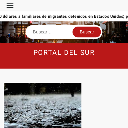
Saltar
al
ólares a familiares de migrantes detenidos en Estados Unidos; pro
contenido
Buscar
PORTAL DEL SUR