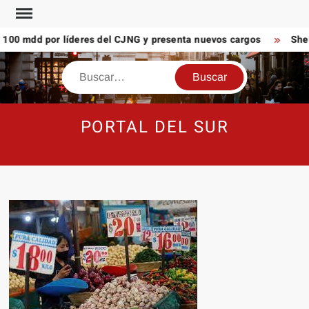
Saltar
al
00 mdd por líderes del CJNG y presenta nuevos cargos
Shein
contenido
Buscar
PORTAL DEL SUR