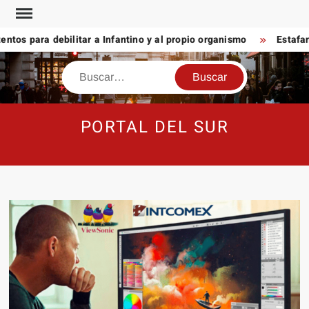
Saltar
al
tos para debilitar a Infantino y al propio organismo
Estafan 
contenido
Buscar
PORTAL DEL SUR