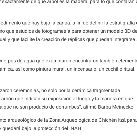
exactamente de qué árbol es la madera, para lo que contarán 
imento que hay bajo la canoa, a fin de definir la estratigrafía 
smo que estudios de fotogrametría para obtener un modelo 3D de
ual y que facilite la creación de réplicas que puedan integrarse
s cuerpos de agua que examinaron encontraron también element
ca, así como pintura mural, un incensario, un cuchillo ritual,
izaron ceremonias, no solo por la cerámica fragmentada
 carbón que indican su exposición al fuego y la manera en que
, ya que no son producto de derrumbes”, afirmó Barba Meinecke.
to arqueológico de la Zona Arqueológica de Chichén Itzá para
y quedará bajo la protección del INAH.