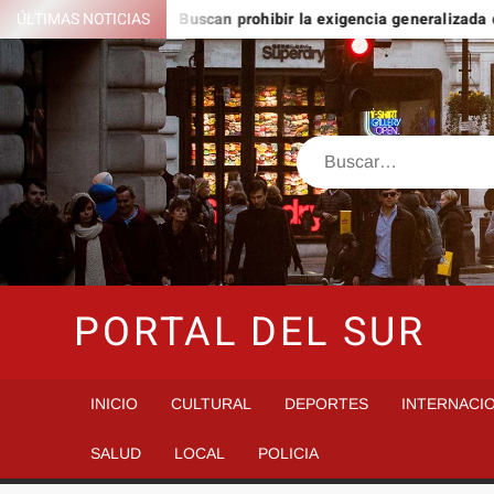
Saltar
nto Domingo
ÚLTIMAS NOTICIAS
Buscan prohibir la exigencia generalizada de a
al
contenido
Buscar
PORTAL DEL SUR
INICIO
CULTURAL
DEPORTES
INTERNACI
SALUD
LOCAL
POLICIA