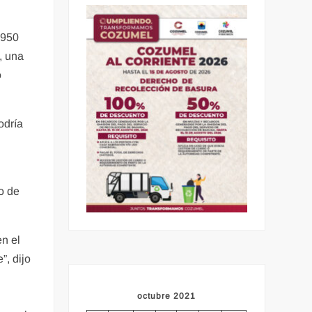
-950
, una
o
odría
o de
en el
, dijo
u
octubre 2021