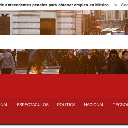
ntecedentes penales para obtener empleo en México
Secretarí
ONAL
ESPECTACULOS
POLITICA
NACIONAL
TECNO