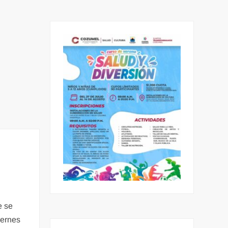
e se
iernes