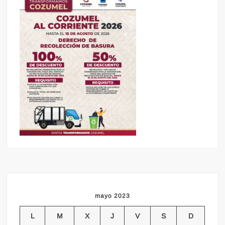
mayo 2023
L
M
X
J
V
S
D