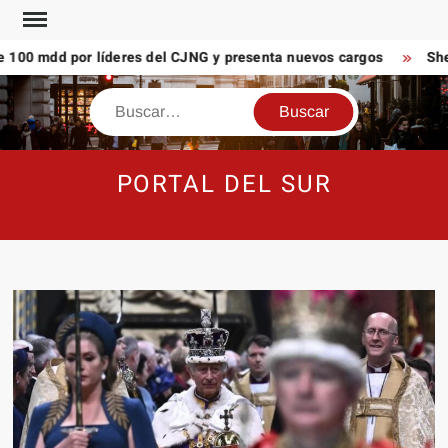
Saltar
al
100 mdd por líderes del CJNG y presenta nuevos cargos
Shei
contenido
Buscar
PORTAL DEL SUR