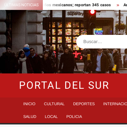
Saltar
a ligado a jalapeños mexicanos; reportan 345 casos
ÚLTIMAS NOTICIAS
Anoche s
al
contenido
Buscar
PORTAL DEL SUR
INICIO
CULTURAL
DEPORTES
INTERNACI
SALUD
LOCAL
POLICIA