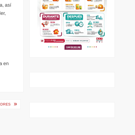
a, así
er,
l
ta en
NDRES