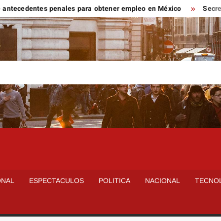
dentes penales para obtener empleo en México
Secretaría de 
ONAL
ESPECTACULOS
POLITICA
NACIONAL
TECNO