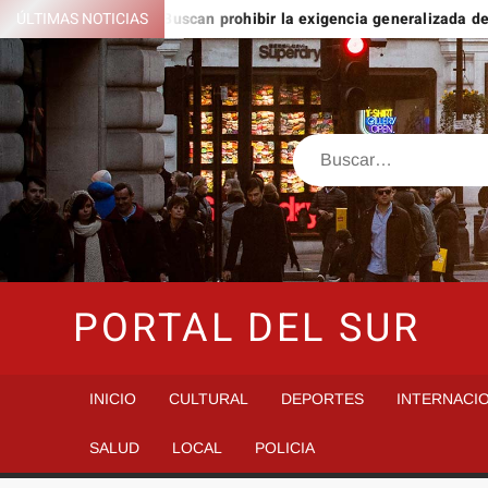
Saltar
omingo
ÚLTIMAS NOTICIAS
Buscan prohibir la exigencia generalizada de antece
al
contenido
Buscar
PORTAL DEL SUR
INICIO
CULTURAL
DEPORTES
INTERNACI
SALUD
LOCAL
POLICIA