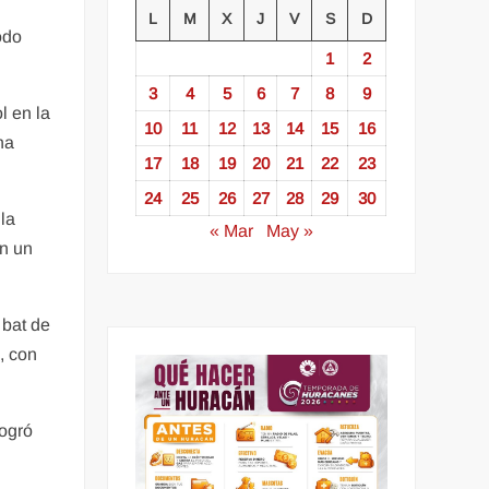
L
M
X
J
V
S
D
odo
1
2
3
4
5
6
7
8
9
l en la
10
11
12
13
14
15
16
na
17
18
19
20
21
22
23
24
25
26
27
28
29
30
 la
« Mar
May »
en un
 bat de
, con
logró