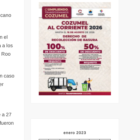
icano
n el
 a los
n Roo
En caso
er
,
e a 27
 fueron
enero 2023