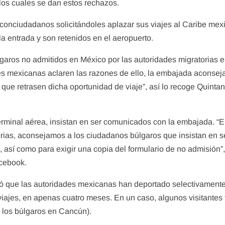
los cuales se dan estos rechazos.
conciudadanos solicitándoles aplazar sus viajes al Caribe mex
la entrada y son retenidos en el aeropuerto.
garos no admitidos en México por las autoridades migratorias e
s mexicanas aclaren las razones de ello, la embajada aconseja
ue retrasen dicha oportunidad de viaje”, así lo recoge Quinta
terminal aérea, insistan en ser comunicados con la embajada. “
orias, aconsejamos a los ciudadanos búlgaros que insistan en s
así como para exigir una copia del formulario de no admisión”
acebook.
có que las autoridades mexicanas han deportado selectivament
 viajes, en apenas cuatro meses. En un caso, algunos visitantes
 los búlgaros en Cancún).