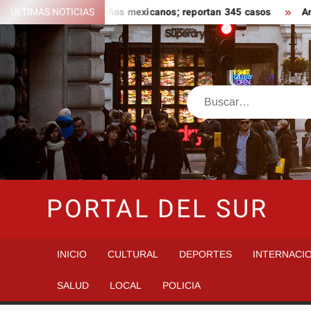
Saltar
ela ligado a jalapeños mexicanos; reportan 345 casos
ÚLTIMAS NOTICIAS
Anoche 
al
contenido
Buscar
PORTAL DEL SUR
INICIO
CULTURAL
DEPORTES
INTERNACI
SALUD
LOCAL
POLICIA