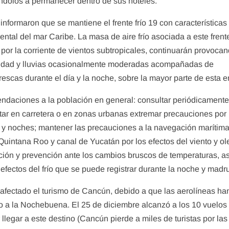
gándolos a permanecer dentro de sus hoteles.
informaron que se mantiene el frente frío 19 con características
ental del mar Caribe. La masa de aire frío asociada a este frent
or la corriente de vientos subtropicales, continuarán provoca
osidad y lluvias ocasionalmente moderadas acompañadas de
rescas durante el día y la noche, sobre la mayor parte de esta e
endaciones a la población en general: consultar periódicamente
itar en carretera o en zonas urbanas extremar precauciones por 
y noches; mantener las precauciones a la navegación marítima
 Quintana Roo y canal de Yucatán por los efectos del viento y ol
ción y prevención ante los cambios bruscos de temperaturas, as
efectos del frío que se puede registrar durante la noche y mad
 afectado el turismo de Cancún, debido a que las aerolíneas ha
io a la Nochebuena. El 25 de diciembre alcanzó a los 10 vuelos
llegar a este destino (Cancún pierde a miles de turistas por las