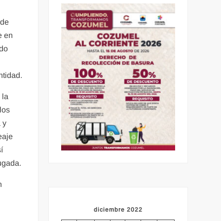
 de
e en
ndo
ntidad.
 la
los
 y
eaje
í
rugada.
n
diciembre 2022