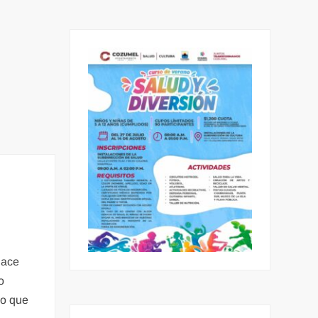
hace
o
so que