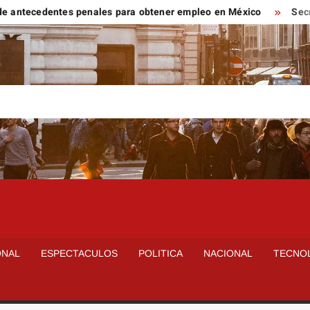
ntecedentes penales para obtener empleo en México
Secretarí
ONAL
ESPECTACULOS
POLITICA
NACIONAL
TECNO