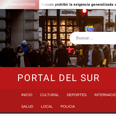
Saltar
nto Domingo
ÚLTIMAS NOTICIAS
Buscan prohibir la exigencia generalizada de a
al
contenido
Buscar
PORTAL DEL SUR
INICIO
CULTURAL
DEPORTES
INTERNACI
SALUD
LOCAL
POLICIA