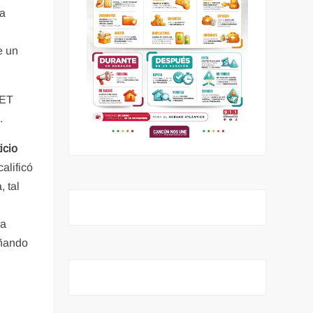
ta
e un
VET
.
icio
alificó
 tal
la
eñando