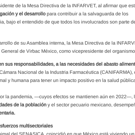
sidente de la Mesa Directiva de la INFARVET, al afirmar que es
igación y el desarrollo
para contribuir a la salvaguarda de los
a, bajo el entendido de que todos los involucrados son parte d
sarrollo de su Asamblea interna, la Mesa Directiva de la INFAR
or General de Virbac México, como vicepresidente del organismo
 sus responsabilidades, a las necesidades del abasto aliment
 Cámara Nacional de la Industria Farmacéutica (CANIFARMA), c
mal y humana para tener un impacto positivo en la salud pública,
 por la pandemia, —cuyos efectos se mantienen aún en 2022—, 
dades de la población
y el sector pecuario mexicano, desemp
ntaria.
fuerzos multisectoriales
nimal del SENASICA, coincidió en que México está viviendo un