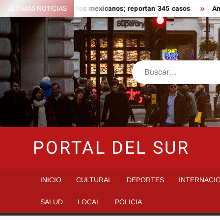
Saltar
igado a jalapeños mexicanos; reportan 345 casos
ÚLTIMAS NOTICIAS
Anoche se d
al
contenido
Buscar
PORTAL DEL SUR
INICIO
CULTURAL
DEPORTES
INTERNACI
SALUD
LOCAL
POLICIA