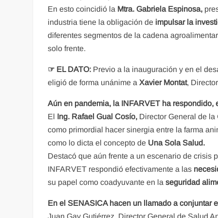
En esto coincidió la
Mtra. Gabriela Espinosa,
pre
industria tiene la obligación de
impulsar la invest
diferentes segmentos de la cadena agroalimentari
solo frente.
☞
EL DATO:
Previo a la inauguración y en el de
eligió de forma unánime a
Xavier Montat
, Direct
Aún en pandemia, la INFARVET ha respondido, en
El
Ing. Rafael Gual Cosío,
Director General de la
como primordial hacer sinergia entre la farma ani
como lo dicta el concepto de
Una Sola Salud.
Destacó que aún frente a un escenario de crisis
INFARVET respondió efectivamente a las
necesi
su papel como coadyuvante en la
seguridad alime
En el SENASICA hacen un llamado a conjuntar es
Juan Gay Gutiérrez, Director General de Salud A