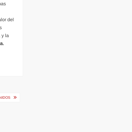
nas
lor del
s
 y la
a.
NIDOS