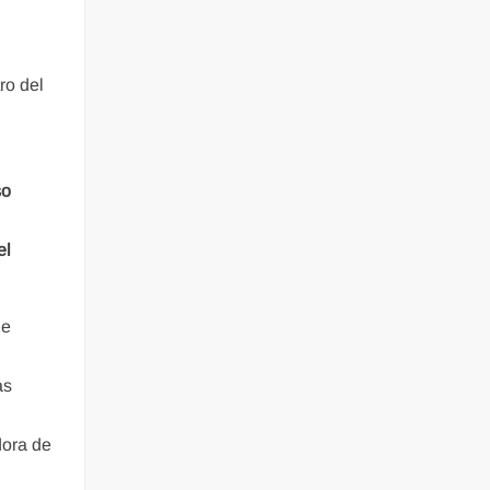
ro del
so
el
de
as
dora de