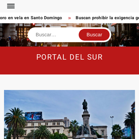
Saltar
al
o en vela en Santo Domingo
Buscan prohibir la exigencia ge
contenido
Buscar
PORTAL DEL SUR