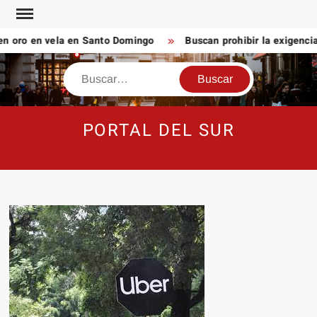
Saltar
al
 oro en vela en Santo Domingo
Buscan prohibir la exigencia
contenido
Buscar
PORTAL DEL SUR