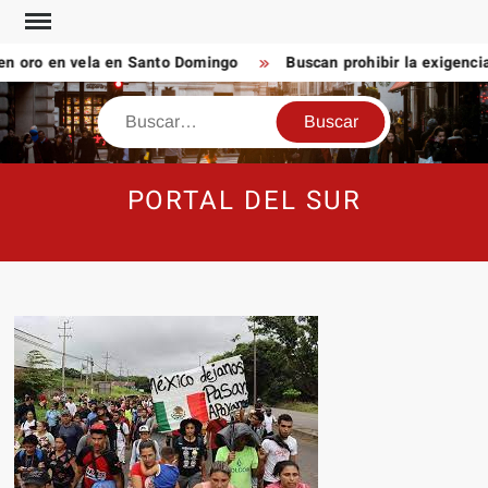
Saltar
al
 oro en vela en Santo Domingo
Buscan prohibir la exigencia
contenido
Buscar
PORTAL DEL SUR