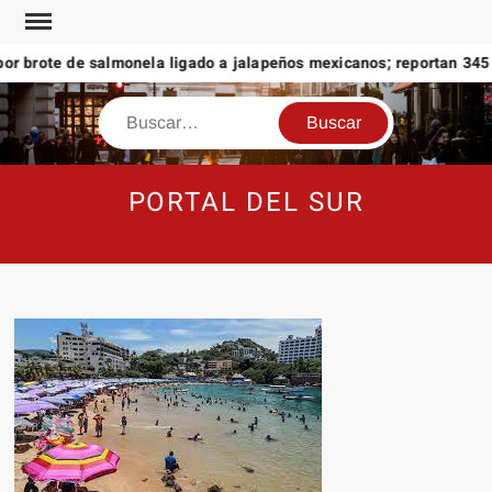
Saltar
al
r brote de salmonela ligado a jalapeños mexicanos; reportan 345 c
contenido
Buscar
PORTAL DEL SUR