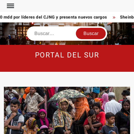
Saltar
al
dd por líderes del CJNG y presenta nuevos cargos
Sheinbaum
contenido
Buscar
PORTAL DEL SUR