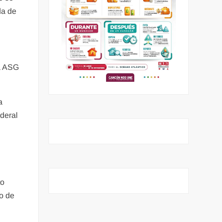
da de
ia ASG
a
deral
to
io de