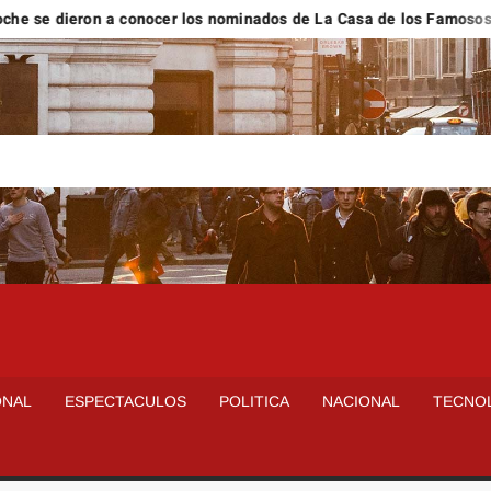
ieron a conocer los nominados de La Casa de los Famosos México
ONAL
ESPECTACULOS
POLITICA
NACIONAL
TECNO