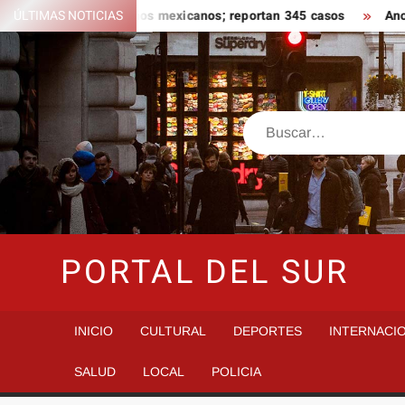
Saltar
igado a jalapeños mexicanos; reportan 345 casos
ÚLTIMAS NOTICIAS
Anoche se d
al
contenido
Buscar
PORTAL DEL SUR
INICIO
CULTURAL
DEPORTES
INTERNACI
SALUD
LOCAL
POLICIA