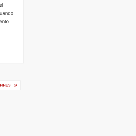
el
cuando
ento
FINES