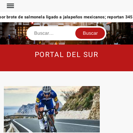
Saltar
al
or brote de salmonela ligado a jalapeños mexicanos; reportan 345 
contenido
Buscar
PORTAL DEL SUR