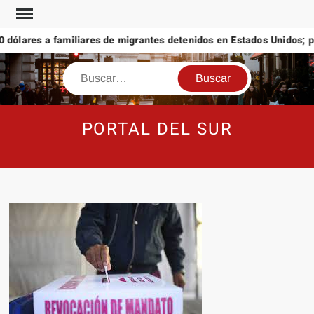
Saltar
al
ólares a familiares de migrantes detenidos en Estados Unidos; pro
contenido
Buscar
PORTAL DEL SUR