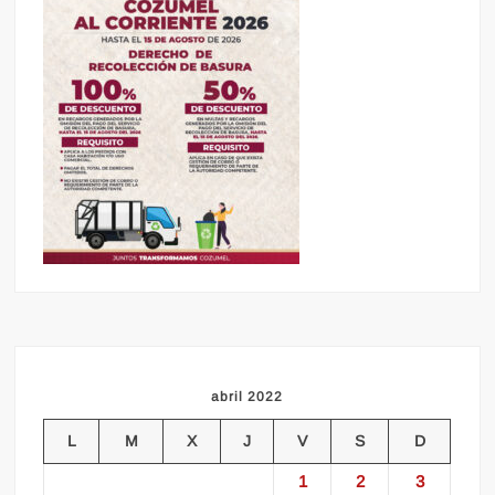
abril 2022
L
M
X
J
V
S
D
1
2
3