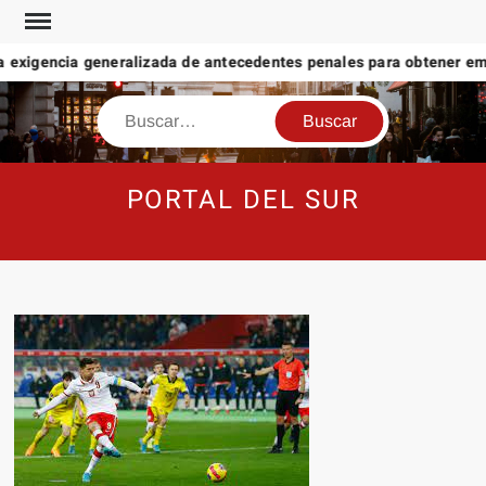
Saltar
al
 exigencia generalizada de antecedentes penales para obtener emp
contenido
Buscar
PORTAL DEL SUR