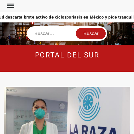
Saltar
al
descarta brote activo de ciclosporiasis en México y pide tranquilid
contenido
Buscar
PORTAL DEL SUR