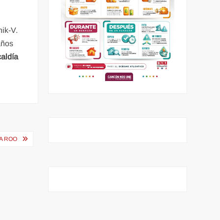
ik-V.
años
caldía
A ROO