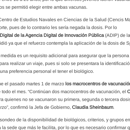
ios se permitió elegir entre ambas vacunas.
 Centro de Estudios Navales en Ciencias de la Salud (Cencis Ma
rte, pues de lo contrario les sería negada la dosis. Por lo
Digital de la Agencia Digital de Innovación Pública
(ADIP) de l
dió ya que el refuerzo contempla la aplicación de la dosis de S
 medida es un requisito adicional para asegurar que la persona
ra realizar un viaje, pues si solo se presentara la identificaci
e una preferencia personal el tener el biológico.
que el pasado martes 1 de marzo
los macrocentros de vacunació
e todo el mes. “Continúan dos macrocentros de vacunación, el
C
ra quienes no se vacunaron su primera, segunda o tercera dosi
rzo”, confirmó la Jefa de Gobierno,
Claudia Sheinbaum
.
ndeo de la disponibilidad de biológicos, criterios, y grupos e
a sede que más le facilita, por lo que es necesario confirmar q