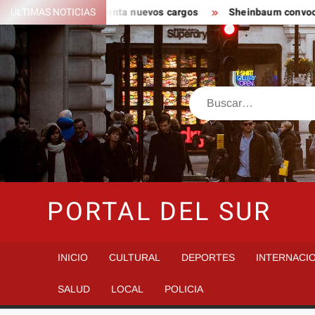
Saltar
 del CJNG y presenta nuevos cargos
ÚLTIMAS NOTICIAS
Sheinbaum convoca a Jor
al
contenido
Buscar
PORTAL DEL SUR
INICIO
CULTURAL
DEPORTES
INTERNACI
SALUD
LOCAL
POLICIA