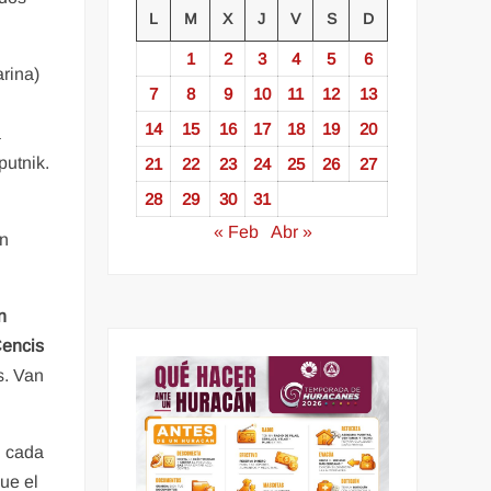
L
M
X
J
V
S
D
1
2
3
4
5
6
rina)
7
8
9
10
11
12
13
14
15
16
17
18
19
20
a
putnik.
21
22
23
24
25
26
27
28
29
30
31
« Feb
Abr »
ón
n
encis
s. Van
n cada
ue el