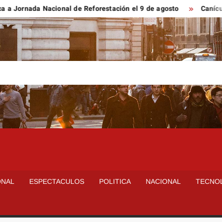
nada Nacional de Reforestación el 9 de agosto
Canícula ele
ONAL
ESPECTACULOS
POLITICA
NACIONAL
TECNO