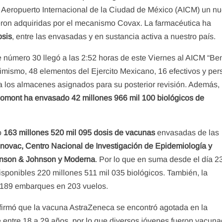
al Aeropuerto Internacional de la Ciudad de México (AICM) un n
ueron adquiridas por el mecanismo Covax. La farmacéutica ha
osis
, entre las envasadas y en sustancia activa a nuestro país.
 número 30 llegó a las 2:52 horas de este Viernes al AICM “Ben
ismo, 48 elementos del Ejercito Mexicano, 16 efectivos y per
a los almacenes asignados para su posterior revisión. Además,
Liomont ha envasado 42 millones 966 mil 100 biológicos de
o
163 millones 520 mil 095 dosis de vacunas
envasadas de las
novac, Centro Nacional de Investigación de Epidemiología y
hnson & Johnson y Moderna
. Por lo que en suma desde el día 2
sponibles 220 millones 511 mil 035 biológicos. También, la
o 189 embarques en 203 vuelos.
irmó que la vacuna AstraZeneca se encontró agotada en la
e entre 18 a 29 años, por lo que diversos jóvenes fueron vacun