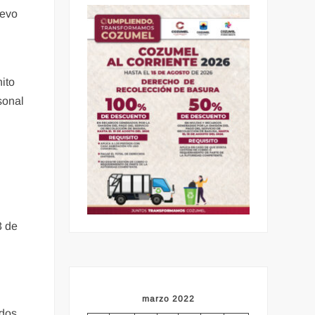
uevo
ito
sonal
3 de
marzo 2022
ados