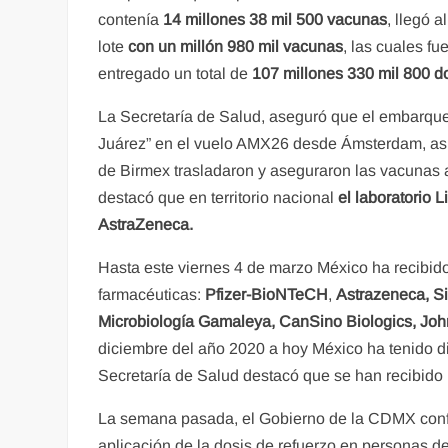
contenía
14 millones 38 mil 500 vacunas
, llegó 
lote
con un millón 980 mil vacunas
, las cuales f
entregado un total de
107 millones 330 mil 800 d
La Secretaría de Salud, aseguró que el embarque
Juárez” en el vuelo AMX26 desde Ámsterdam, asim
de Birmex trasladaron y aseguraron las vacunas 
destacó que en territorio nacional
el laboratorio 
AstraZeneca.
Hasta este viernes 4 de marzo México ha recibid
farmacéuticas:
Pfizer-BioNTeCH
,
Astrazeneca, Si
Microbiología Gamaleya, CanSino Biologics, Jo
diciembre del año 2020 a hoy México ha tenido di
Secretaría de Salud destacó que se han recibid
La semana pasada, el Gobierno de la CDMX conf
aplicación de la dosis de refuerzo en personas d