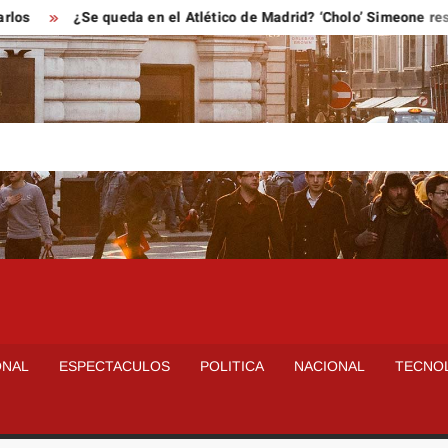
¿Se queda en el Atlético de Madrid? ‘Cholo’ Simeone responde
ONAL
ESPECTACULOS
POLITICA
NACIONAL
TECNO