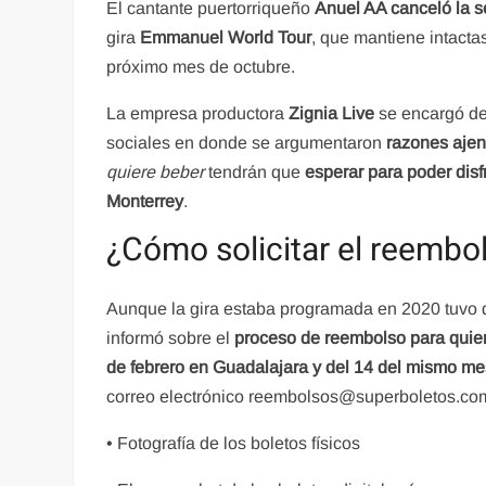
El cantante puertorriqueño
Anuel AA canceló la s
gira
Emmanuel World Tour
, que mantiene intacta
próximo mes de octubre.
La empresa productora
Zignia Live
se encargó de
sociales en donde se argumentaron
razones ajen
quiere beber
tendrán que
esperar para poder dis
Monterrey
.
¿Cómo solicitar el reembo
Aunque la gira estaba programada en 2020 tuvo 
informó sobre el
proceso de reembolso para quiene
de febrero en Guadalajara y del 14 del mismo m
correo electrónico reembolsos@superboletos.com,
• Fotografía de los boletos físicos