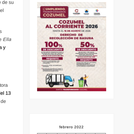
 de su
el
s
de
Ella
a y
tora
del 13
 de
febrero 2022