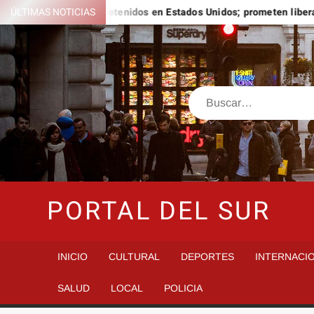
Saltar
res de migrantes detenidos en Estados Unidos; prometen liberarlos
ÚLTIMAS NOTICIAS
al
contenido
Buscar
PORTAL DEL SUR
INICIO
CULTURAL
DEPORTES
INTERNACI
SALUD
LOCAL
POLICIA