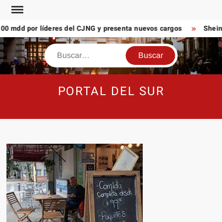
Saltar
al
mdd por líderes del CJNG y presenta nuevos cargos
Sheinbau
contenido
Buscar
PORTAL DEL SUR