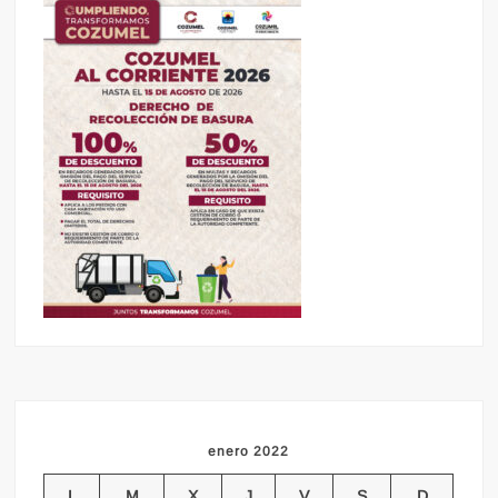
enero 2022
L
M
X
J
V
S
D