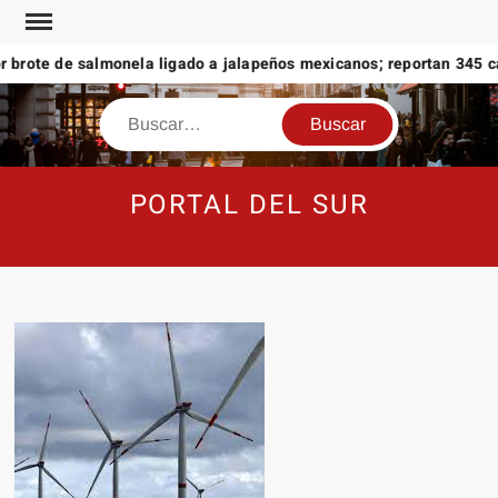
Saltar
al
brote de salmonela ligado a jalapeños mexicanos; reportan 345 cas
contenido
Buscar
PORTAL DEL SUR