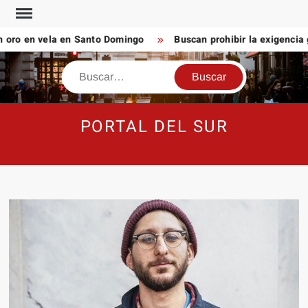
Saltar
al
ro en vela en Santo Domingo
Buscan prohibir la exigencia g
contenido
Buscar
PORTAL DEL SUR