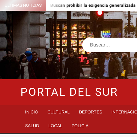
Saltar
to Domingo
ÚLTIMAS NOTICIAS
Buscan prohibir la exigencia generalizada de an
al
contenido
Buscar
PORTAL DEL SUR
INICIO
CULTURAL
DEPORTES
INTERNACI
SALUD
LOCAL
POLICIA