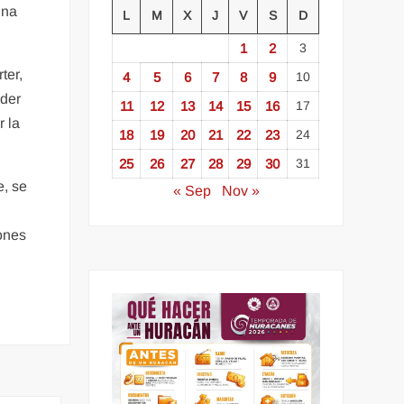
una
L
M
X
J
V
S
D
1
2
3
ter,
4
5
6
7
8
9
10
oder
11
12
13
14
15
16
17
r la
18
19
20
21
22
23
24
25
26
27
28
29
30
31
e, se
« Sep
Nov »
lones