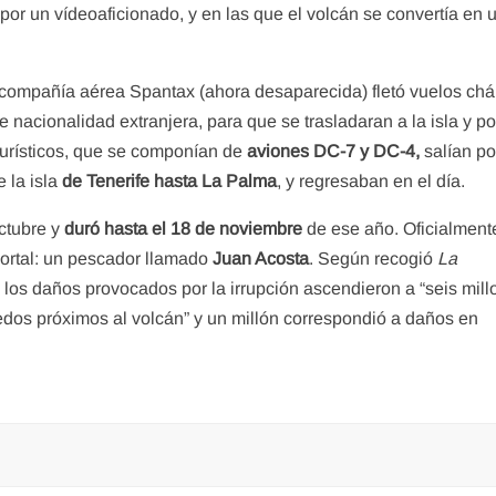
 por un vídeoaficionado, y en las que el volcán se convertía en 
compañía aérea Spantax (ahora desaparecida) fletó vuelos chár
 nacionalidad extranjera, para que se trasladaran a la isla y p
turísticos, que se componían de
aviones DC-7 y DC-4,
salían po
 la isla
de Tenerife hasta La Palma
, y regresaban en el día.
ctubre y
duró hasta el 18 de noviembre
de ese año. Oficialment
ortal: un pescador llamado
Juan Acosta
. Según recogió
La
e los daños provocados por la irrupción ascendieron a “seis mil
ñedos próximos al volcán” y un millón correspondió a daños en