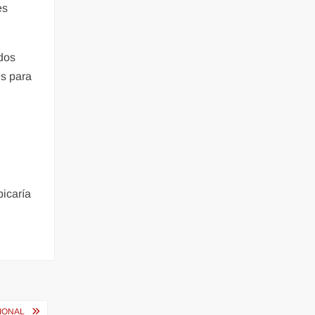
es
ados
es para
bicaría
IONAL