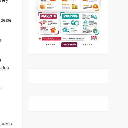
 ley
udeste
a
a
tades
o
 pueda