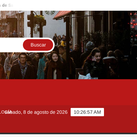
 descarta brote activo de ciclosporiasis en México y pide tranquili
LOGÍA
sábado, 8 de agosto de 2026
10:26:58 AM