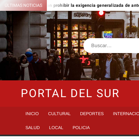
Saltar
go
ÚLTIMAS NOTICIAS
Buscan prohibir la exigencia generalizada de antecedent
al
contenido
Buscar
PORTAL DEL SUR
INICIO
CULTURAL
DEPORTES
INTERNACI
SALUD
LOCAL
POLICIA