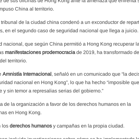
re de sus oficinas de Hong Kong ante la amenaza que enfrenta 
puso China al territorio.
 tribunal de la ciudad china condenó a un exconductor de repar
as, en el segundo caso de seguridad nacional que llega a juicio.
ad nacional, que según China permitió a Hong Kong recuperar l
tas
manifestaciones prodemocracia
de 2019, ha transformado d
el territorio.
de
Amnistía Internacional
, señaló en un comunicado que “la deci
guridad nacional en Hong Kong”, lo que ha hecho “imposible qu
y sin temor a represalias serias del gobierno.”
ia de la organización a favor de los derechos humanos en la
inas en Hong Kong.
n los
derechos humanos
y campañas en la propia ciudad.