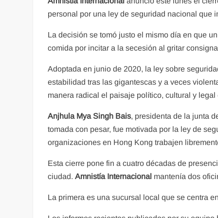
Amnistía Internacional
anunció este lunes el cier
personal por una ley de seguridad nacional que im
La decisión se tomó justo el mismo día en que un
comida por incitar a la secesión al gritar consign
Adoptada en junio de 2020, la ley sobre segurid
estabilidad tras las gigantescas y a veces violen
manera radical el paisaje político, cultural y legal d
Anjhula Mya Singh Bais
, presidenta de la junta 
tomada con pesar, fue motivada por la ley de se
organizaciones en Hong Kong trabajen libremente 
Esta cierre pone fin a cuatro décadas de presenc
ciudad.
Amnistía Internacional
mantenía dos ofic
La primera es una sucursal local que se centra e