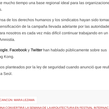
e mucho tiempo una base regional ideal para las organizacion
s.
ensa de los derechos humanos y los sindicatos hayan sido tom
ensificación de la campaña llevada adelante por las autoridad
ara nosotros es cada vez más difícil continuar trabajando en un
Amnistía.
ogle
,
Facebook
y
Twitter
han hablado públicamente sobre sus
ng Kong.
sgos planteados por la ley de seguridad cuando anunció que reu
a Seúl.
A-CANCÚN: MARA LEZAMA
NA CONVERTIRÁ LA SEMANA DE LA ARQUITECTURA EN FESTIVAL INTERNAC