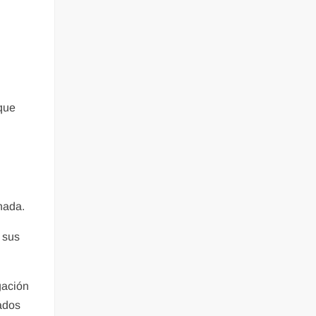
 que
o
nada.
 sus
gación
ados